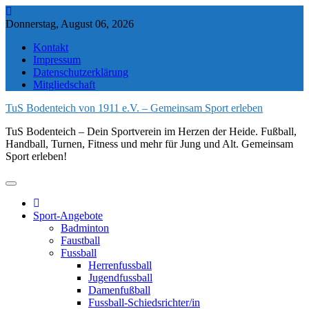
Skip
to
Donnerstag, August 06, 2026
content
Kontakt
Impressum
Datenschutzerklärung
Mitgliedschaft
TuS Bodenteich von 1911 e.V. – Gemeinsam Sport erleben
TuS Bodenteich – Dein Sportverein im Herzen der Heide. Fußball,
Handball, Turnen, Fitness und mehr für Jung und Alt. Gemeinsam
Sport erleben!
Sport-Angebote
Badminton
Faustball
Fussball
Herrenfussball
Jugendfussball
Damenfußball
Fussball-Schiedsrichter/in