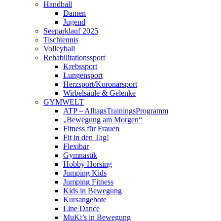
Handball
Damen
Jugend
Seeparklauf 2025
Tischtennis
Volleyball
Rehabilitationssport
Krebssport
Lungensport
Herzsport/Koronarsport
Wirbelsäule & Gelenke
GYMWELT
ATP – AlltagsTrainingsProgramm
„Bewegung am Morgen“
Fitness für Frauen
Fit in den Tag!
Flexibar
Gymnastik
Hobby Horsing
Jumping Kids
Jumping Fitness
Kids in Bewegung
Kursangebote
Line Dance
MuKi’s in Bewegung