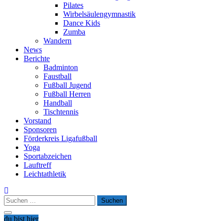
Pilates
Wirbelsäulengymnastik
Dance Kids
Zumba
Wandern
News
Berichte
Badminton
Faustball
Fußball Jugend
Fußball Herren
Handball
Tischtennis
Vorstand
Sponsoren
Förderkreis Ligafußball
Yoga
Sportabzeichen
Lauftreff
Leichtathletik
Suchen
nach:
du bist hier