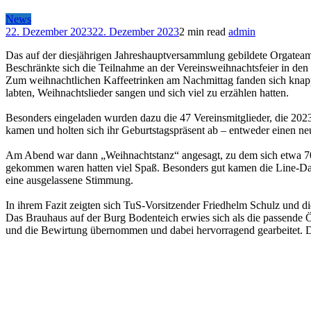
News
22. Dezember 2023
22. Dezember 2023
2 min read
admin
Das auf der diesjährigen Jahreshauptversammlung gebildete Orgatea
Beschränkte sich die Teilnahme an der Vereinsweihnachtsfeier in den 
Zum weihnachtlichen Kaffeetrinken am Nachmittag fanden sich knapp 
labten, Weihnachtslieder sangen und sich viel zu erzählen hatten.
Besonders eingeladen wurden dazu die 47 Vereinsmitglieder, die 2023
kamen und holten sich ihr Geburtstagspräsent ab – entweder einen n
Am Abend war dann „Weihnachtstanz“ angesagt, zu dem sich etwa 70 
gekommen waren hatten viel Spaß. Besonders gut kamen die Line-Dance
eine ausgelassene Stimmung.
In ihrem Fazit zeigten sich TuS-Vorsitzender Friedhelm Schulz und d
Das Brauhaus auf der Burg Bodenteich erwies sich als die passende Ö
und die Bewirtung übernommen und dabei hervorragend gearbeitet. Der 