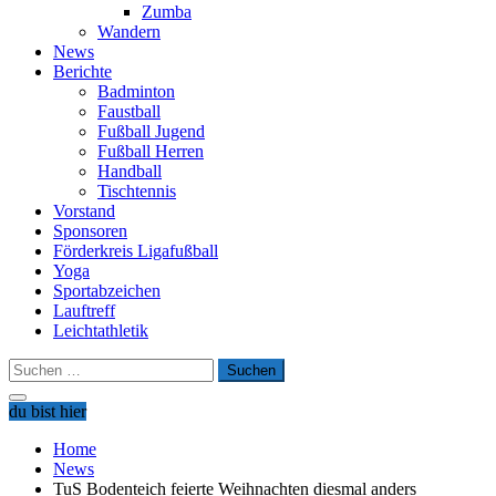
Zumba
Wandern
News
Berichte
Badminton
Faustball
Fußball Jugend
Fußball Herren
Handball
Tischtennis
Vorstand
Sponsoren
Förderkreis Ligafußball
Yoga
Sportabzeichen
Lauftreff
Leichtathletik
Suchen
nach:
du bist hier
Home
News
TuS Bodenteich feierte Weihnachten diesmal anders