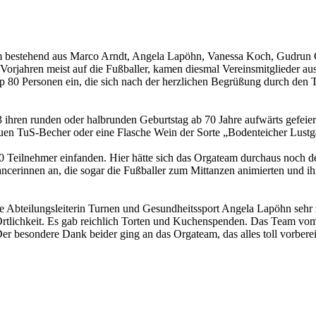
m bestehend aus Marco Arndt, Angela Lapöhn, Vanessa Koch, Gudrun G
Vorjahren meist auf die Fußballer, kamen diesmal Vereinsmitglieder aus 
80 Personen ein, die sich nach der herzlichen Begrüßung durch den T
 ihren runden oder halbrunden Geburtstag ab 70 Jahre aufwärts gefeier
euen TuS-Becher oder eine Flasche Wein der Sorte „Bodenteicher Lustg
Teilnehmer einfanden. Hier hätte sich das Orgateam durchaus noch de
rinnen an, die sogar die Fußballer zum Mittanzen animierten und ihre
ie Abteilungsleiterin Turnen und Gesundheitssport Angela Lapöhn sehr 
rtlichkeit. Es gab reichlich Torten und Kuchenspenden. Das Team vom T
besondere Dank beider ging an das Orgateam, das alles toll vorbereite