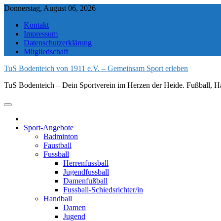
Skip
Donnerstag, August 06, 2026
to
Kontakt
content
Impressum
Datenschutzerklärung
Mitgliedschaft
TuS Bodenteich von 1911 e.V. – Gemeinsam Sport erleben
TuS Bodenteich – Dein Sportverein im Herzen der Heide. Fußball, Ha
Sport-Angebote
Badminton
Faustball
Fussball
Herrenfussball
Jugendfussball
Damenfußball
Fussball-Schiedsrichter/in
Handball
Damen
Jugend