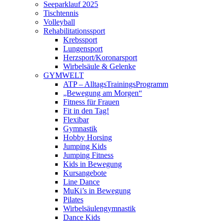
Seeparklauf 2025
Tischtennis
Volleyball
Rehabilitationssport
Krebssport
Lungensport
Herzsport/Koronarsport
Wirbelsäule & Gelenke
GYMWELT
ATP – AlltagsTrainingsProgramm
„Bewegung am Morgen“
Fitness für Frauen
Fit in den Tag!
Flexibar
Gymnastik
Hobby Horsing
Jumping Kids
Jumping Fitness
Kids in Bewegung
Kursangebote
Line Dance
MuKi’s in Bewegung
Pilates
Wirbelsäulengymnastik
Dance Kids