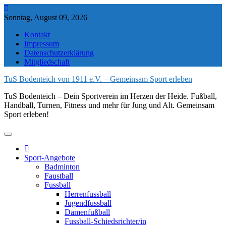
Skip
to
Sonntag, August 09, 2026
content
Kontakt
Impressum
Datenschutzerklärung
Mitgliedschaft
TuS Bodenteich von 1911 e.V. – Gemeinsam Sport erleben
TuS Bodenteich – Dein Sportverein im Herzen der Heide. Fußball,
Handball, Turnen, Fitness und mehr für Jung und Alt. Gemeinsam
Sport erleben!
Sport-Angebote
Badminton
Faustball
Fussball
Herrenfussball
Jugendfussball
Damenfußball
Fussball-Schiedsrichter/in