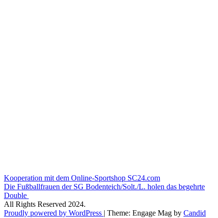
Beitragsnavigation
Kooperation mit dem Online-Sportshop SC24.com
Die Fußballfrauen der SG Bodenteich/Solt./L. holen das begehrte
Double
All Rights Reserved 2024.
Proudly powered by WordPress
|
Theme: Engage Mag by
Candid