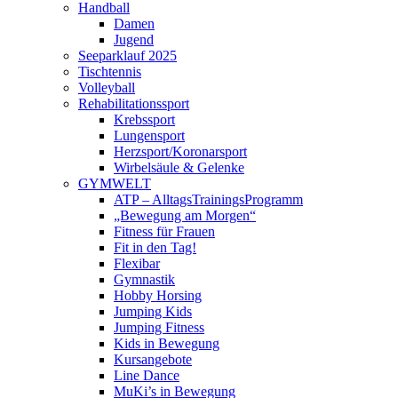
Handball
Damen
Jugend
Seeparklauf 2025
Tischtennis
Volleyball
Rehabilitationssport
Krebssport
Lungensport
Herzsport/Koronarsport
Wirbelsäule & Gelenke
GYMWELT
ATP – AlltagsTrainingsProgramm
„Bewegung am Morgen“
Fitness für Frauen
Fit in den Tag!
Flexibar
Gymnastik
Hobby Horsing
Jumping Kids
Jumping Fitness
Kids in Bewegung
Kursangebote
Line Dance
MuKi’s in Bewegung