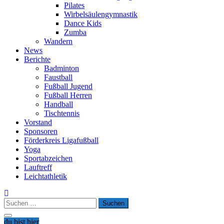
Pilates
Wirbelsäulengymnastik
Dance Kids
Zumba
Wandern
News
Berichte
Badminton
Faustball
Fußball Jugend
Fußball Herren
Handball
Tischtennis
Vorstand
Sponsoren
Förderkreis Ligafußball
Yoga
Sportabzeichen
Lauftreff
Leichtathletik
Suchen
nach:
du bist hier