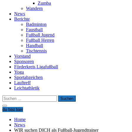
Zumba
Wandern
News
Berichte
Badminton
Faustball
Fußball Jugend
Fußball Herren
Handball
Tischtennis
Vorstand
Sponsoren
Förderkreis Ligafußball
Yoga
Sportabzeichen
Lauftreff
Leichtathletik
Suchen
nach:
du bist hier
Home
News
WIR suchen DICH als Fußball-Jugendtrainer