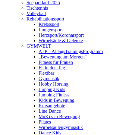
Seeparklauf 2025
Tischtennis
Volleyball
Rehabilitationssport
Krebssport
Lungensport
Herzsport/Koronarsport
Wirbelsäule & Gelenke
GYMWELT
ATP – AlltagsTrainingsProgramm
„Bewegung am Morgen“
Fitness für Frauen
Fit in den Tag!
Flexibar
Gymnastik
Hobby Horsing
Jumping Kids
Jumping Fitness
Kids in Bewegung
Kursangebote
Line Dance
MuKi’s in Bewegung
Pilates
Wirbelsäulengymnastik
Dance Kids