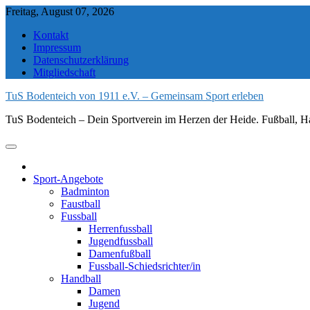
Skip
Freitag, August 07, 2026
to
Kontakt
content
Impressum
Datenschutzerklärung
Mitgliedschaft
TuS Bodenteich von 1911 e.V. – Gemeinsam Sport erleben
TuS Bodenteich – Dein Sportverein im Herzen der Heide. Fußball, Ha
Sport-Angebote
Badminton
Faustball
Fussball
Herrenfussball
Jugendfussball
Damenfußball
Fussball-Schiedsrichter/in
Handball
Damen
Jugend