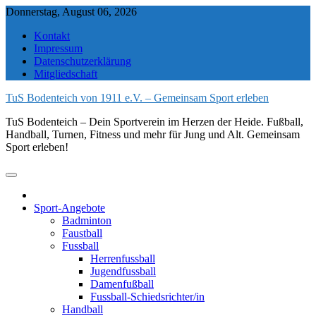
Skip
Donnerstag, August 06, 2026
to
Kontakt
content
Impressum
Datenschutzerklärung
Mitgliedschaft
TuS Bodenteich von 1911 e.V. – Gemeinsam Sport erleben
TuS Bodenteich – Dein Sportverein im Herzen der Heide. Fußball,
Handball, Turnen, Fitness und mehr für Jung und Alt. Gemeinsam
Sport erleben!
Sport-Angebote
Badminton
Faustball
Fussball
Herrenfussball
Jugendfussball
Damenfußball
Fussball-Schiedsrichter/in
Handball