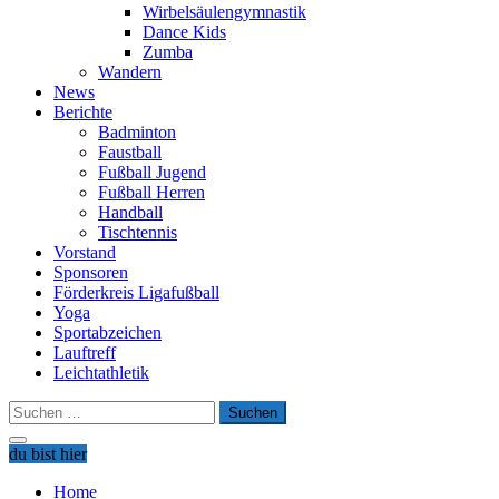
Wirbelsäulengymnastik
Dance Kids
Zumba
Wandern
News
Berichte
Badminton
Faustball
Fußball Jugend
Fußball Herren
Handball
Tischtennis
Vorstand
Sponsoren
Förderkreis Ligafußball
Yoga
Sportabzeichen
Lauftreff
Leichtathletik
Suchen
nach:
du bist hier
Home