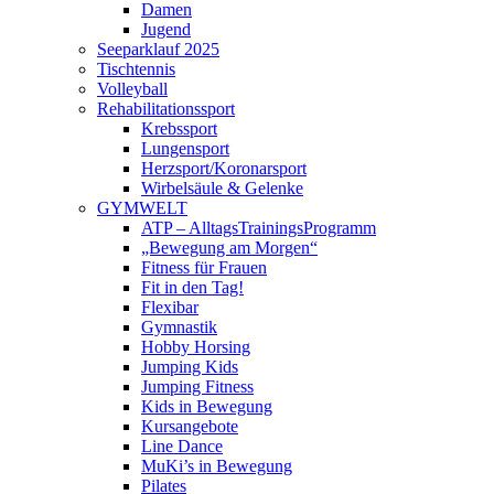
Damen
Jugend
Seeparklauf 2025
Tischtennis
Volleyball
Rehabilitationssport
Krebssport
Lungensport
Herzsport/Koronarsport
Wirbelsäule & Gelenke
GYMWELT
ATP – AlltagsTrainingsProgramm
„Bewegung am Morgen“
Fitness für Frauen
Fit in den Tag!
Flexibar
Gymnastik
Hobby Horsing
Jumping Kids
Jumping Fitness
Kids in Bewegung
Kursangebote
Line Dance
MuKi’s in Bewegung
Pilates